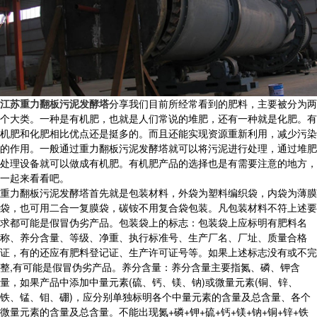
江苏重力翻板污泥发酵塔
分享我们目前所经常看到的肥料，主要被分为两
个大类。一种是有机肥，也就是人们常说的堆肥，还有一种就是化肥。有
机肥和化肥相比优点还是挺多的。而且还能实现资源重新利用，减少污染
的作用。一般通过重力翻板污泥发酵塔就可以将污泥进行处理，通过堆肥
处理设备就可以做成有机肥。有机肥产品的选择也是有需要注意的地方，
一起来看看吧。
重力翻板污泥发酵塔首先就是包装材料，外袋为塑料编织袋，内袋为薄膜
袋，也可用二合一复膜袋，碳铵不用复合袋包装。凡包装材料不符上述要
求都可能是假冒伪劣产品。包装袋上的标志：包装袋上应标明有肥料名
称、养分含量、等级、净重、执行标准号、生产厂名、厂址、质量合格
证，有的还应有肥料登记证、生产许可证号等。如果上述标志没有或不完
整,有可能是假冒伪劣产品。养分含量：养分含量主要指氮、磷、钾含
量，如果产品中添加中量元素(硫、钙、镁、钠)或微量元素(铜、锌、
铁、锰、钼、硼)，应分别单独标明各个中量元素的含量及总含量、各个
微量元素的含量及总含量。不能出现氮+磷+钾+硫+钙+镁+钠+铜+锌+铁