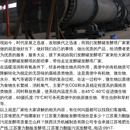
现如今，时代发展之迅速，改朝换代之迅速，而我们发酵罐发酵塔厂家要
做的就是做好当下，做好我们自己的事情，做出优质的产品，给消费者更
为优质的服务，服务大众，接下来就由我们发酵罐发酵塔厂家来给大家讲
一讲发酵罐发酵塔的那些事，带你走近发酵罐发酵塔厂家。
在温暖湿润和有氧条件下，经多种微生物共同作用，粪便中的有机物质可
降解转化为稳定的无异味的腐殖质类物质。这是粪便中有机物、微生物、
水分、氧气等诸因子相互作用的复杂过程。在这一过程中，微生物以粪便
为食物生长繁殖，消耗氧气，主要产生CO2和水及稳定程度高的腐殖质
类物质，同时释放热量，使系统内温度升高，在45℃-60℃促进微生物
的代谢，60摄氏度-75℃时可杀死粪便中的病原微生物、寄生虫卵和草籽
等。
以上就是厂家给大家讲解的相关内容，有任何问题都可以找我们客服哦。
江苏堆肥生产线哪家好？江苏重力翻板发酵塔报价是多少？江苏重力翻版
污泥发酵塔质量怎么样？陕西沃升机械制造有限公司专业承接江苏堆肥生
产线,江苏重力翻板发酵塔,江苏重力翻版污泥发酵塔,,电话:0917-