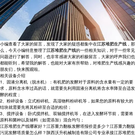
小编查看了大家的留言，发现了大家的疑惑都集中在
江苏堆肥生产线
，那
么，今天小编特意整理了
江苏堆肥生产线
的一些相关知识，对于一些常见
问题进行了解答，同时，也非常感谢大家的积极留言，大家的呼声我们也
都能听到，希望我的解答，也能对大家有所帮助，对堆肥生产线感兴趣的
朋友们，快来围观啦。
相关设备介绍
1、固液分离机（脱水机）：有机肥的发酵对于原料的含水量有一定的要
求，原料含水率过高的话，就需要先利用固液分离机将含水率降至合适发
酵的程度；
2、粉碎设备：立式粉碎机、高湿物料粉碎机等，如果您的原料有较大的
结块就需要先将其粉碎至合适的粒径；
3、搅拌设备：卧式搅拌机、双轴搅拌机等，在进入发酵环节前，需要将
原料和菌种以及辅料（如需添加）混合均匀；
江苏堆肥生产线哪家好？江苏重力翻板发酵塔报价是多少？江苏重力翻版
污泥发酵塔质量怎么样？陕西沃升机械制造有限公司专业承接江苏堆肥生