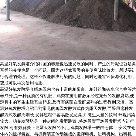
高温好氧发酵塔介绍我国的养殖也迅速发展的同时，产生的污泥也就是禽
畜类的粪便也是一个问题。因为这些禽畜类的粪便臭味比较大，所以要进
行合理的处理。这样不仅能解决污染的问题，同时还能将它资源化利用，
变成可以再次使用堆肥。
高温好氧发酵塔介绍鸡粪内含有丰富的粗蛋白、粗纤维和碳水化合物等营
养成分,是一种优质的有机肥。鸡粪在施用前必须经过充分的发酵腐熟,使
鸡粪中的寄生虫级其虫卵,以及有害病菌在发酵腐熟的过程得到灭活。高
温好氧发酵塔介绍目前常见的鸡粪发酵方式多为露天发酵,而采用这种发
酵方式发酵周期长,发酵过程中容易散发恶臭,并滋生大量的蚊蝇,环境污染
较大。鸡粪发酵塔是一种封闭的发酵装置 ,将鸡粪置于鸡粪发酵塔内进行
发酵,可有效解决上述露天发酵的不足,鸡粪发酵塔一般由仓体、 安装在仓
体内的搅拌装置、与搅拌装置传动连接的搅拌电机、进料机构、出料机