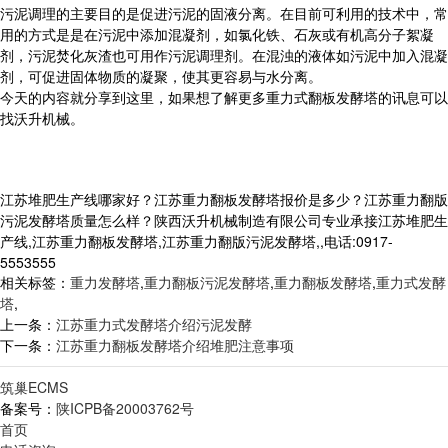
污泥调理的主要目的是促进污泥的固液分离。在目前可利用的技术中，常
用的方式是是在污泥中添加混凝剂，如氯化铁、石灰或有机高分子絮凝
剂，污泥焚化灰渣也可用作污泥调理剂。在混浊的液体如污泥中加入混凝
剂，可促进固体物质的凝聚，使其更容易与水分离。
今天的内容就分享到这里，如果想了解更多重力式翻板发酵塔的讯息可以
找沃升机械。
江苏堆肥生产线哪家好？江苏重力翻板发酵塔报价是多少？江苏重力翻版
污泥发酵塔质量怎么样？陕西沃升机械制造有限公司专业承接江苏堆肥生
产线,江苏重力翻板发酵塔,江苏重力翻版污泥发酵塔,,电话:0917-
5553555
相关标签：
重力发酵塔
,
重力翻板污泥发酵塔
,
重力翻板发酵塔
,
重力式发酵
塔
,
上一条：
江苏重力式发酵塔介绍污泥发酵
下一条：
江苏重力翻板发酵塔介绍堆肥注意事项
筑巢ECMS
备案号：
陕ICPB备20003762号
首页