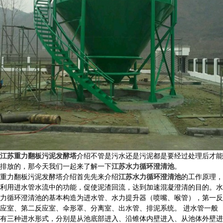
江苏重力翻板污泥发酵塔
介绍不管是污水还是污泥都是要经过处理后才能
排放的，那今天我们一起来了解一下
江苏水力循环澄清池
。
重力翻板污泥发酵塔介绍首先先来介绍
江苏水力循环澄清池
的工作原理，
利用进水管水流中的功能，促使泥渣回流，达到加速混凝澄清的目的。水
力循环澄清池的基本构造为进水管、水力提升器（喷嘴、喉管），第一反
应室、第二反应室、伞形罩、分离室、出水管、排泥系统。 进水管一般
有三种进水形式，分别是从池底部进入、沿锥体内壁进入、从池体外壁进