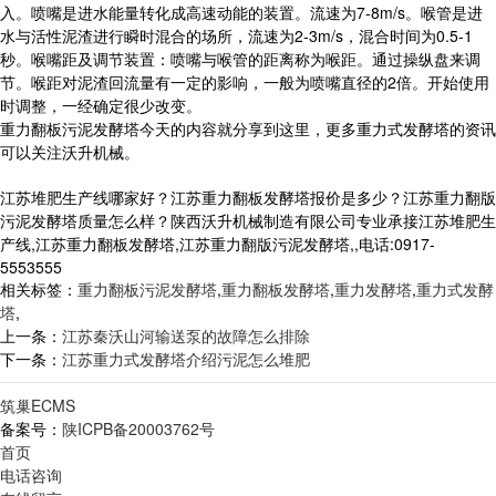
入。喷嘴是进水能量转化成高速动能的装置。流速为7-8m/s。喉管是进
水与活性泥渣进行瞬时混合的场所，流速为2-3m/s，混合时间为0.5-1
秒。喉嘴距及调节装置：喷嘴与喉管的距离称为喉距。通过操纵盘来调
节。喉距对泥渣回流量有一定的影响，一般为喷嘴直径的2倍。开始使用
时调整，一经确定很少改变。
重力翻板污泥发酵塔今天的内容就分享到这里，更多重力式发酵塔的资讯
可以关注沃升机械。
江苏堆肥生产线哪家好？江苏重力翻板发酵塔报价是多少？江苏重力翻版
污泥发酵塔质量怎么样？陕西沃升机械制造有限公司专业承接江苏堆肥生
产线,江苏重力翻板发酵塔,江苏重力翻版污泥发酵塔,,电话:0917-
5553555
相关标签：
重力翻板污泥发酵塔
,
重力翻板发酵塔
,
重力发酵塔
,
重力式发酵
塔
,
上一条：
江苏秦沃山河输送泵的故障怎么排除
下一条：
江苏重力式发酵塔介绍污泥怎么堆肥
筑巢ECMS
备案号：
陕ICPB备20003762号
首页
电话咨询