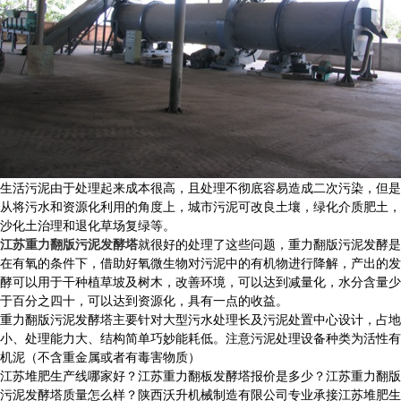
生活污泥由于处理起来成本很高，且处理不彻底容易造成二次污染，但是
从将污水和资源化利用的角度上，城市污泥可改良土壤，绿化介质肥土，
沙化土治理和退化草场复绿等。
江苏重力翻版污泥发酵塔
就很好的处理了这些问题，重力翻版污泥发酵是
在有氧的条件下，借助好氧微生物对污泥中的有机物进行降解，产出的发
酵可以用于干种植草坡及树木，改善环境，可以达到减量化，水分含量少
于百分之四十，可以达到资源化，具有一点的收益。
重力翻版污泥发酵塔主要针对大型污水处理长及污泥处置中心设计，占地
小、处理能力大、结构简单巧妙能耗低。注意污泥处理设备种类为活性有
机泥（不含重金属或者有毒害物质）
江苏堆肥生产线哪家好？江苏重力翻板发酵塔报价是多少？江苏重力翻版
污泥发酵塔质量怎么样？陕西沃升机械制造有限公司专业承接江苏堆肥生