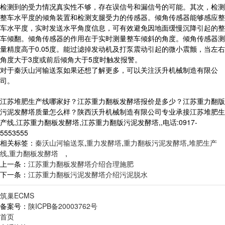
检测到的受力情况真实性不够，存在误信号和漏信号的可能。其次，检测
整车水平度的倾角装置和检测支腿受力的传感器。倾角传感器能够感应整
车水平度，实时发送水平角度信息，可有效避免因地面缓慢沉降引起的整
车倾翻。倾角传感器的作用在于实时测量整车倾斜的角度。倾角传感器测
量精度高于0.05度。能过滤掉发动机及打泵震动引起的微小震颤，当左右
角度大于3度或前后倾角大于5度时触发报警。
对于秦沃山河输送泵如果还想了解更多，可以关注沃升机械制造有限公
司。
江苏堆肥生产线哪家好？江苏重力翻板发酵塔报价是多少？江苏重力翻版
污泥发酵塔质量怎么样？陕西沃升机械制造有限公司专业承接江苏堆肥生
产线,江苏重力翻板发酵塔,江苏重力翻版污泥发酵塔,,电话:0917-
5553555
相关标签：
秦沃山河输送泵
,
重力发酵塔
,
重力翻板污泥发酵塔
,
堆肥生产
线
,
重力翻板发酵塔
,
上一条：
江苏重力翻板发酵塔介绍合理施肥
下一条：
江苏重力翻板污泥发酵塔介绍污泥脱水
筑巢ECMS
备案号：
陕ICPB备20003762号
首页