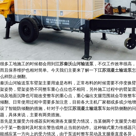
很多工地施工的时候都会用到
江苏秦沃山河输送泵
，不仅工作效率很高，
而且保养维护也相对简单。今天我们主要来了解一下
江苏混凝土输送泵
怎
么样防止侧翻。
秦沃山河输送泵车臂架主要用途是布料，正常布料的时候需要不停变换臂
架姿势，臂架姿势不同整车重心点位也不相同，另外施工过程中的臂架震
动及地面沉降也可能改变整车的重心点，重心偏出支腿范围就会导致整车
倾翻。日常使用过程中需要多加注意，目前各大主机厂家都或多或少地增
设了智能防倾翻的措施，针对于小型
江苏混凝土输送泵
车如何防侧翻的问
题，具体来说，主要有两类措施。
首先是支腿受力传感器实时检测各支腿受力情况，当某侧两个支腿受力都
小于某一数值时及时发出警告或终止当前的动作。这种轴式重力传感器只
能感应某一方向上的受力情况，由于泵送时整车晃动及支腿垂直度各异，